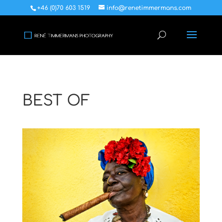
+46 (0)70 603 1519
info@renetimmermans.com
BEST OF